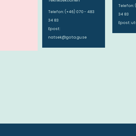
Tekniksektionen
Telefon: 
Telefon: (+46) 070 - 483
34 83
34 83
Epost: u
Epost:
natsek@gota.gu.se