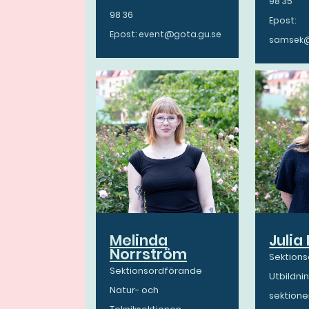
98 35
98 36
Epost:
Epost: event@gota.gu.se
samsek@
Melinda
Julia
Norrström
Sektion
Sektionsordförande
Utbildni
Natur- och
sektion