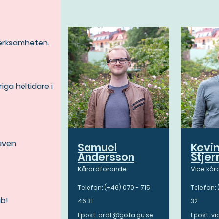
 verksamheten.
iga heltidare i
 även
Samuel
Kevi
Andersson
Stjer
Kårordförande
Vice kå
Telefon: (+46) 070 - 715
Telefon:
ub!
46 31
32
Epost: ordf@gota.gu.se
Epost: v