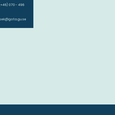
(+46) 070 - 496
tsek@gota.gu.se