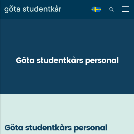
Skip
to
sv
main
content
Göta studentkårs personal
Göta studentkårs personal