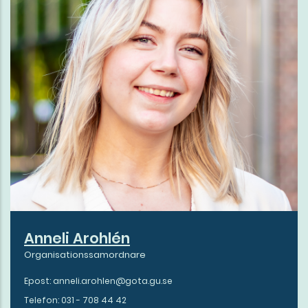
Anneli Arohlén
Organisationssamordnare
Epost: anneli.arohlen@gota.gu.se
Telefon: 031 - 708 44 42