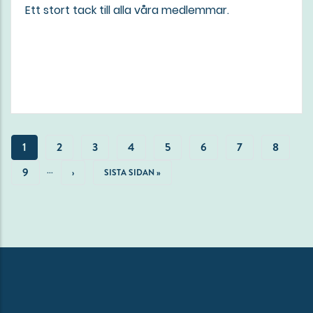
Ett stort tack till alla våra medlemmar.
Paginering
NUVARANDE
1
SIDA
2
SIDA
3
SIDA
4
SIDA
5
SIDA
6
SIDA
7
SIDA
8
…
SIDA
SIDA
9
NÄSTA
›
SISTA
SISTA SIDAN »
SIDA
SIDAN