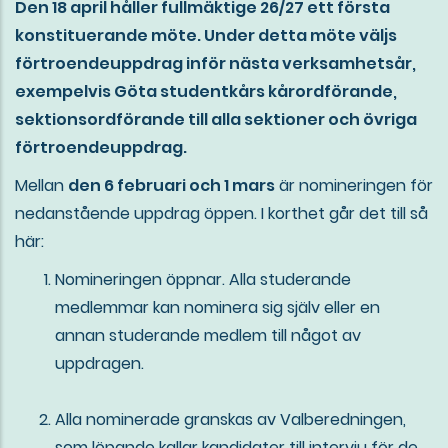
Den 18 april håller fullmäktige 26/27 ett första
konstituerande möte. Under detta möte väljs
förtroendeuppdrag inför nästa verksamhetsår,
exempelvis Göta studentkårs kårordförande,
sektionsordförande till alla sektioner och övriga
förtroendeuppdrag.
Mellan
den 6 februari och 1 mars
är nomineringen för
nedanstående uppdrag öppen. I korthet går det till så
här:
Nomineringen öppnar. Alla studerande
medlemmar kan nominera sig själv eller en
annan studerande medlem till något av
uppdragen.
Alla nominerade granskas av Valberedningen,
som löpande kallar kandidater till intervju för de