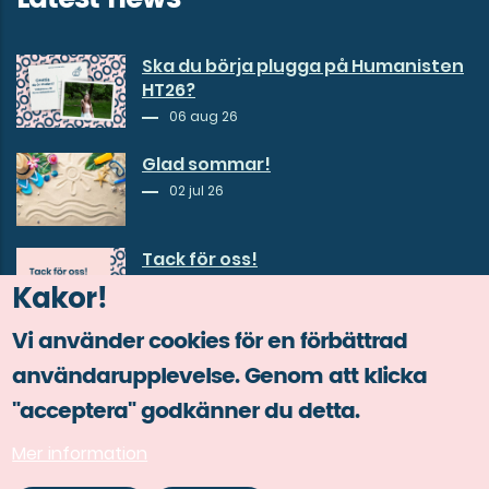
Ska du börja plugga på Humanisten
HT26?
06 aug 26
Glad sommar!
02 jul 26
Tack för oss!
Kakor!
30 jun 26
Vi använder cookies för en förbättrad
användarupplevelse. Genom att klicka
"acceptera" godkänner du detta.
Mer information
© Copyright Göta studentkår 2026.