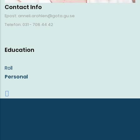
Contact Info
Epost: anneli.arohlen@gota.gu.se
Telefon: 031 - 708 44 42
Education
Roll
Personal