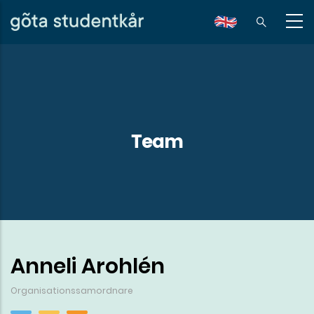
Hoppa
till
en
huvudinnehåll
Team
Anneli Arohlén
Organisationssamordnare