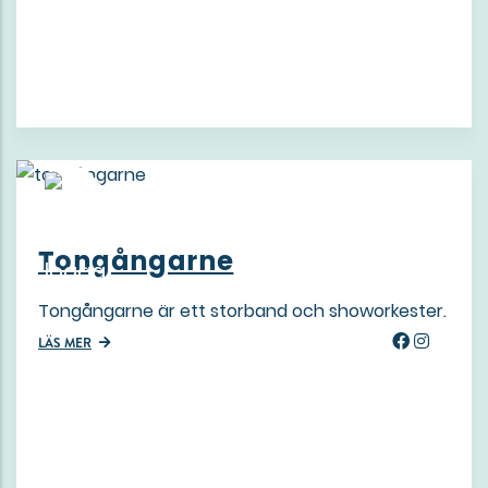
Tongångarne
Tongångarne är ett storband och showorkester.
LÄS MER