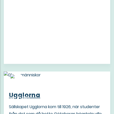
Ugglorna
Sällskapet Ugglorna kom till 1926, när studenter
från det som då hette Göteborgs högskola ville