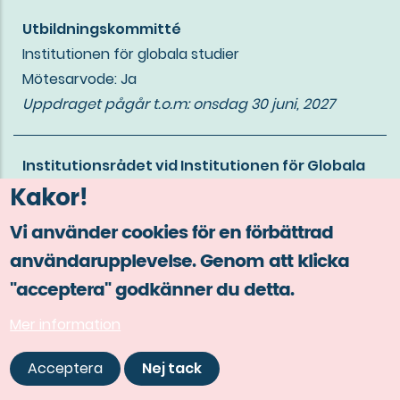
Utbildningskommitté
Institutionen för globala studier
Mötesarvode: Ja
Uppdraget pågår t.o.m:
onsdag 30 juni, 2027
Institutionsrådet vid Institutionen för Globala
Kakor!
Studier
Institutionen för globala studier
Vi använder cookies för en förbättrad
Mötesarvode: Ja
användarupplevelse. Genom att klicka
Uppdraget pågår t.o.m:
onsdag 30 juni, 2027
"acceptera" godkänner du detta.
Mer information
Programråd för Kulturarvsprogrammet (KAP)
Institutionen för historiska studier
Acceptera
Nej tack
Mötesarvode: Ja