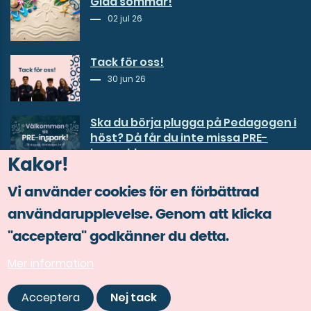
Glad sommar!
02 jul 26
Tack för oss!
30 jun 26
Ska du börja plugga på Pedagogen i
höst? Då får du inte missa PRE-
inspark!
Kakor!
29 jun 26
Vi använder cookies för en förbättrad
användarupplevelse. Genom att klicka
"acceptera" godkänner du detta.
Mer information
© Copyright Göta studentkår 2026.
Acceptera
Nej tack