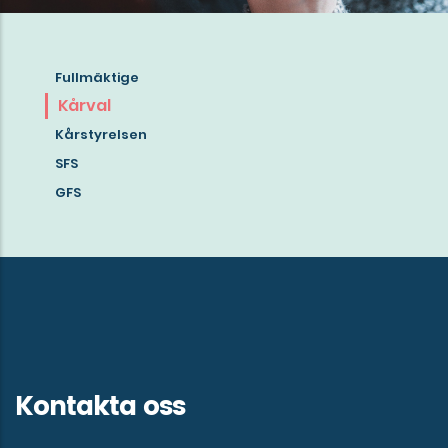
Fullmäktige
Läs
Kårval
mer
Kårstyrelsen
om
SFS
Göta
GFS
studentkårs
interna
organisation
och
samarbetsorgan
Kontakta oss