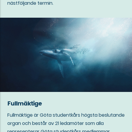
nästföljande termin.
Fullmäktige
Fullmäktige är Göta studentkårs högsta beslutande
organ och består av 21 ledamöter som alla
representerar Göta studentkårs medlemmar.