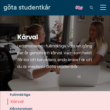
Hoppa
till
en
huvudinnehåll
Kårval
Ledamöterna i fullmäktige väljs en gång
per år genom ett kårval. Vem som helst
får lov att kandidera, enda kravet är att
du är medlem i Göta studentkår.
Fullmäktige
Läs
Kårval
mer
Kårstyrelsen