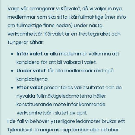
Varje vår arrangerar vi Kårvalet, då vi väljer in nya
medlemmar som ska sitta i kårfullmäktige (mer info
om fullmäktige finns nedan) under nästa
verksamhetsår. Kårvalet är en trestegsraket och
fungerar såhär:
Inför valet
är alla medlemmar välkomna att
kandidera för att bli valbara i valet.
Under valet
får alla medlemmar rösta på
kandidaterna.
Efter valet
presenteras valresultatet och de
nyvalda fullmäktigeledamöterna håller
konstituerande möte inför kommande
verksamhetsår i slutet av april.
I de fall vi behöver ytterligare ledamöter brukar ett
fyllnadsval arrangeras i september eller oktober