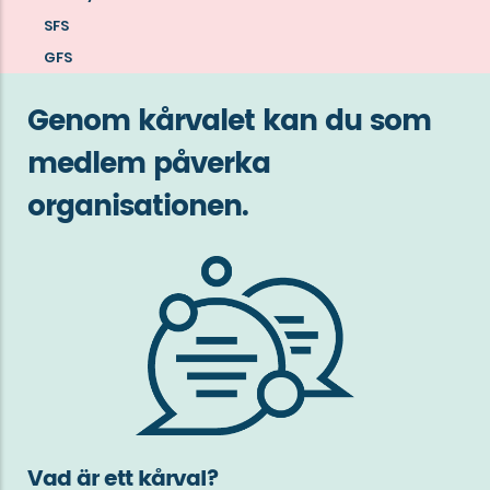
om
SFS
Göta
GFS
studentkårs
Genom kårvalet kan du som
interna
medlem påverka
organisation
och
organisationen.
samarbetsorgan
Vad är ett kårval?