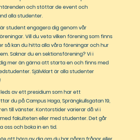
entärenden och stöttar de event och
d alla studenter.
 är student engagera dig genom vår
öreningar. Vill du veta vilken förening som finns
 ner så kan du hitta alla våra föreningar och hur
m. Saknar du en sektionsförening? Vi i
dig mer än gärna att starta en och finns med
dstudenter. Självklart är alla studenter
!
 leds av ett presidium som har ett
ittar du på Campus Haga, Sprängkullsgatan 19,
n till vänster. Kontorstider varierar då vi i
 med fakulteten eller med studenter. Det går
ta oss och boka in en tid.
inte att höra av dig om du har några frågor eller