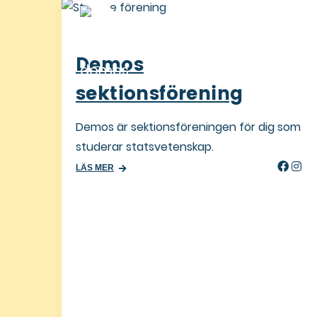
Gaudium
ng
Gaudium är sektionsföreningen för
som studerar vid JMG.
 för dig som
LÄS MER