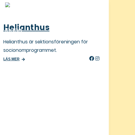
MAPS(E)
Välkommen till MAPS(E) Student Group!
LÄS MER