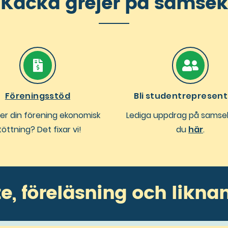
Käcka grejer på samsek
Föreningsstöd
Bli studentrepresent
er din förening ekonomisk
Lediga uppdrag på samsek
töttning? Det fixar vi!
du
här
.
e, föreläsning och likna