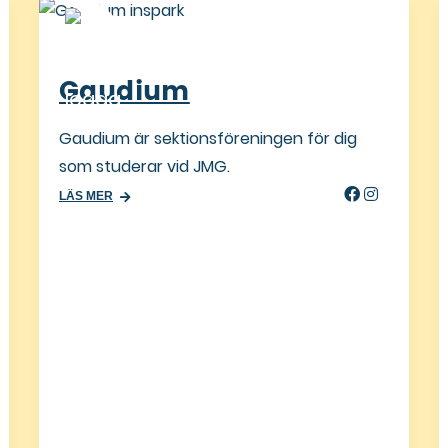
Helianthus
 dig
Helianthus är sektionsföreningen för
socionomprogrammet.
LÄS MER