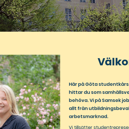
Välko
Här på Göta studentkårs
hittar du som samhällsve
behöva. Vi på Samsek jo
allt från utbildningsbeva
arbetsmarknad.
Vi tillsätter studentrepres