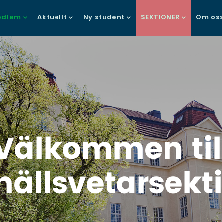
in
dlem
Aktuellt
Ny student
SEKTIONER
Om os
vigation
Välkommen til
ällsvetarsekt