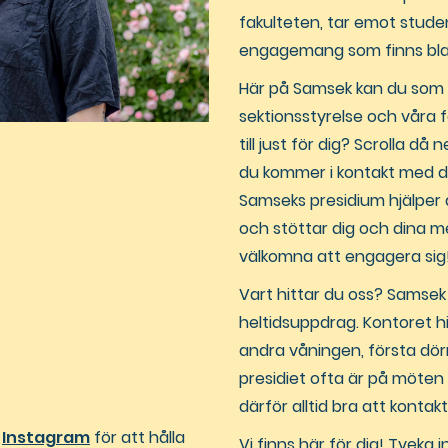
fakulteten, tar emot stud
engagemang som finns blan
Här på Samsek kan du som
sektionsstyrelse och våra f
till just för dig? Scrolla då
du kommer i kontakt med de
Samseks presidium hjälper 
och stöttar dig och dina me
välkomna att engagera sig
Vart hittar du oss? Samsek
heltidsuppdrag. Kontoret h
andra våningen, första dörre
presidiet ofta är på möten
därför alltid bra att kontak
å
Instagram
för att hålla
Vi finns här för dig! Tveka 