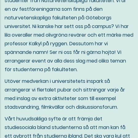
studenter från Naturvetenskapliga fakulteten. Vi är
en av festföreningarna som finns på den
naturvetenskapliga fakulteten på Göteborgs
universitet. Ni kanske har sett oss på campus? Vi har
lila overaller med olivgröna revärer och ett märke med
professor Kalkyl på ryggen. Dessutom har vi
spännande namn! Ser ni oss får ni gärna hojta! Vi
arrangerar event av alla dess slag med olika teman
för studenterna på fakulteten.
Utöver medverkan i universitetets inspark så
arrangerar vi flertalet pubar och sittningar varje år
med inslag av extra aktiviteter som till exempel
stadsvandring, filmkvällar och diskussionsforum.
Vårt huvudsakliga syfte är att främja det
studiesociala bland studenterna så att man kan få
ett avbrott från studierna ibland. Det ska vara kul att