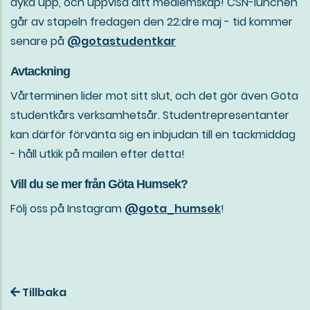
dyka upp, och uppvisa ditt medlemskap! CSN-lunchen
går av stapeln fredagen den 22:dre maj - tid kommer
senare på
@gotastudentkar
Avtackning
Vårterminen lider mot sitt slut, och det gör även Göta
studentkårs verksamhetsår. Studentrepresentanter
kan därför förvänta sig en inbjudan till en tackmiddag
- håll utkik på mailen efter detta!
Vill du se mer från Göta Humsek?
Följ oss på Instagram
@gota_humsek
!
Tillbaka