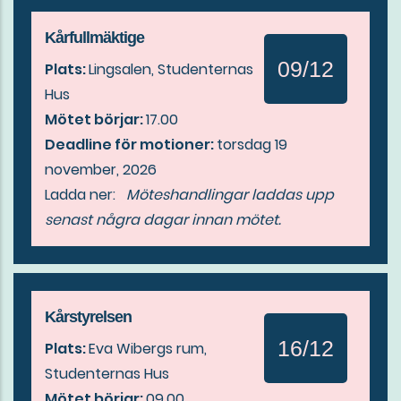
Kårfullmäktige
09/12
Plats:
Lingsalen, Studenternas
Hus
Mötet börjar:
17.00
Deadline för motioner:
torsdag 19
november, 2026
Ladda ner:
Möteshandlingar laddas upp
senast några dagar innan mötet.
Kårstyrelsen
16/12
Plats:
Eva Wibergs rum,
Studenternas Hus
Mötet börjar:
09.00