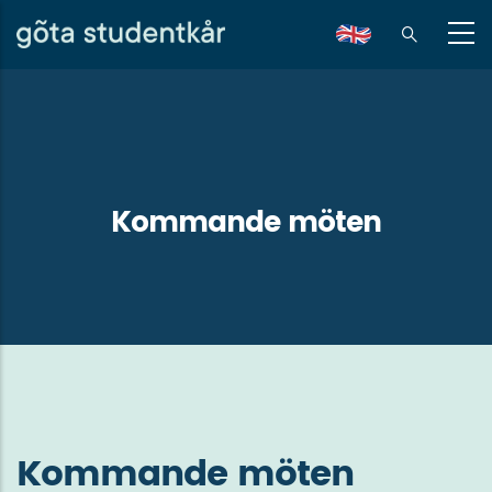
Hoppa
till
en
huvudinnehåll
Kommande möten
Kommande möten