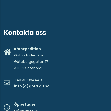
Kontakta oss
Kårexpedition
Göta studentkår
Götabergsgatan 17
411 34 Göteborg
+46 31 7084440
info (a) gota.gu.se
Öppettider
Måndag 12-14