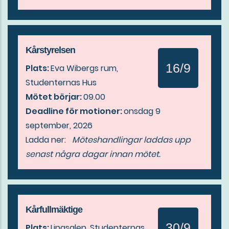
Kårstyrelsen
16/9
Plats:
Eva Wibergs rum,
Studenternas Hus
Mötet börjar:
09.00
Deadline för motioner:
onsdag 9
september, 2026
Ladda ner:
Möteshandlingar laddas upp
senast några dagar innan mötet.
Kårfullmäktige
30/9
Plats:
Lingsalen, Studenternas