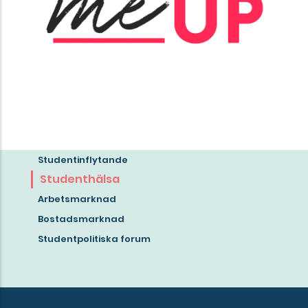
Studentinflytande
Read
Studenthälsa
more
Arbetsmarknad
about
Bostadsmarknad
the
Studentpolitiska forum
mission
of
Göta