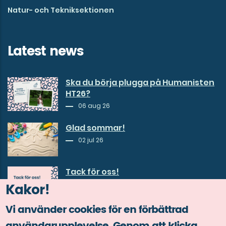
Natur- och Tekniksektionen
Latest news
Ska du börja plugga på Humanisten
HT26?
06 aug 26
Glad sommar!
02 jul 26
Tack för oss!
30 jun 26
Kakor!
Vi använder cookies för en förbättrad