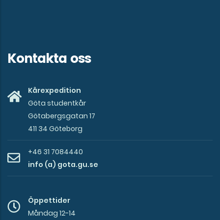
studentkår
Kontakta oss
Kårexpedition
Göta studentkår
Götabergsgatan 17
411 34 Göteborg
+46 31 7084440
info (a) gota.gu.se
Öppettider
Måndag 12-14