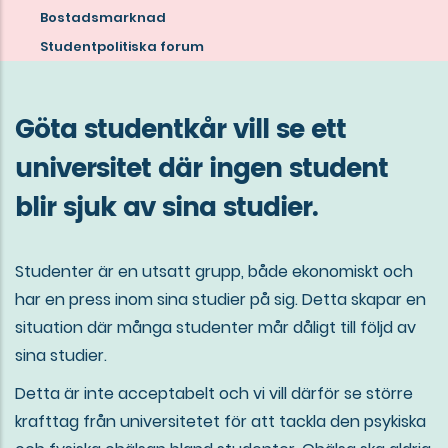
about
Bostadsmarknad
the
Studentpolitiska forum
mission
of
Göta studentkår vill se ett
Göta
universitet där ingen student
studentkår
blir sjuk av sina studier.
Studenter är en utsatt grupp, både ekonomiskt och
har en press inom sina studier på sig. Detta skapar en
situation där många studenter mår dåligt till följd av
sina studier.
Detta är inte acceptabelt och vi vill därför se större
krafttag från universitetet för att tackla den psykiska