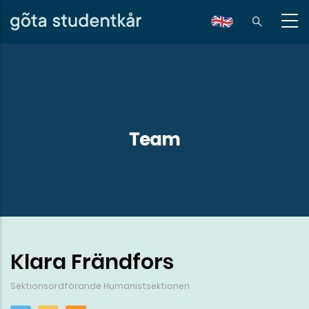
Hoppa
till
en
huvudinnehåll
Team
Klara Frändfors
Sektionsordförande Humanistsektionen