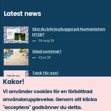
Latest news
Ska du börja plugga på Humanisten
HT26?
06 aug 26
Glad sommar!
02 jul 26
Tack för oss!
30 jun 26
Kakor!
Vi använder cookies för en förbättrad
användarupplevelse. Genom att klicka
"acceptera" godkänner du detta.