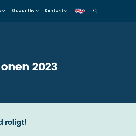
s
Studentliv
Kontakt
en
tionen 2023
 roligt!