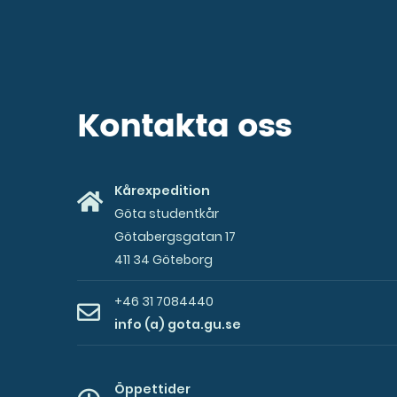
tills
Insparken?
(Efter
Insparken
raderas
Kontakta oss
alla
uppgifter)
Kårexpedition
Göta studentkår
Götabergsgatan 17
411 34 Göteborg
+46 31 7084440
info (a) gota.gu.se
Öppettider