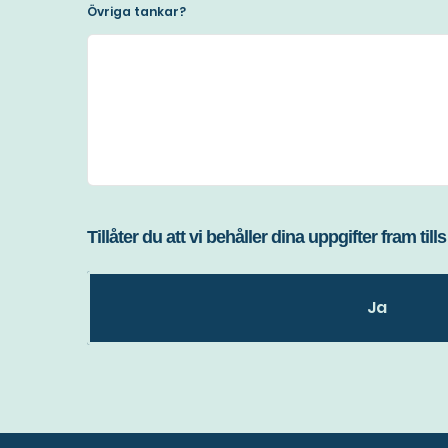
Övriga tankar?
Tillåter
Tillåter du att vi behåller dina uppgifter fram ti
du
att
vi
Ja
behåller
dina
uppgifter
fram