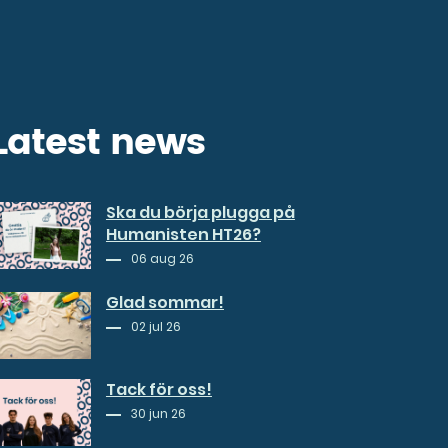
Latest news
Ska du börja plugga på
Humanisten HT26?
06 aug 26
Glad sommar!
02 jul 26
Tack för oss!
30 jun 26