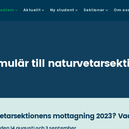
in
edlem
Aktuellt
Ny student
Sektioner
Om os
vigation
ulär till naturvetarsek
rvetarsektionens mottagning 2023? Vad
en 14 augusti och 3 september.