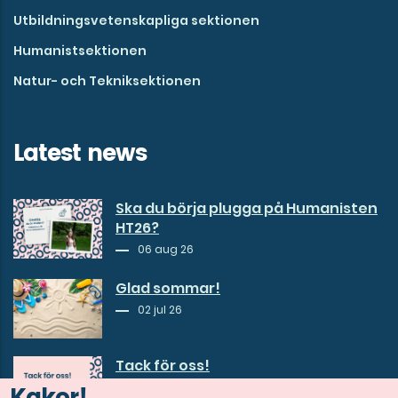
Utbildningsvetenskapliga sektionen
Humanistsektionen
Natur- och Tekniksektionen
Latest news
Ska du börja plugga på Humanisten
HT26?
06 aug 26
Glad sommar!
02 jul 26
Tack för oss!
30 jun 26