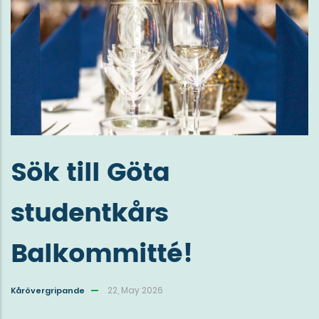
Sök till Göta
studentkårs
Balkommitté!
22, May 2026
Kårövergripande