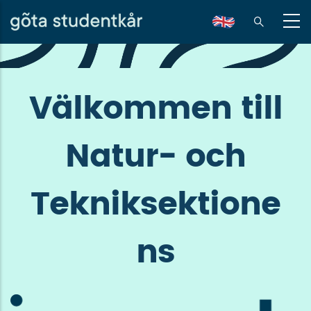
Hoppa
till
en
huvudinnehåll
Välkommen till
Natur- och
Tekniksektione
ns